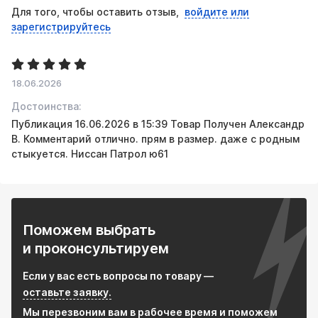
Для того, чтобы оставить отзыв,
войдите или
Совместимость: Широкий ассортимент размеров и
зарегистрируйтесь
типов соединений.
Удобство: Полный комплект включает все необходимое
для быстрой и эффективной установки.
18.06.2026
Достоинства:
Публикация 16.06.2026 в 15:39 Товар Получен Александр
В. Комментарий отлично. прям в размер. даже с родным
стыкуется. Ниссан Патрол ю61
Поможем выбрать
и проконсультируем
Если у вас есть вопросы по товару —
оставьте заявку.
Мы перезвоним вам в рабочее время и поможем