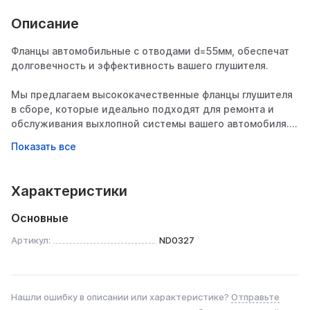
Описание
Фланцы автомобильные с отводами d=55мм, обеспечат
долговечность и эффективность вашего глушителя.
Мы предлагаем высококачественные фланцы глушителя
в сборе, которые идеально подходят для ремонта и
обслуживания выхлопной системы вашего автомобиля.
Устойчивость к коррозии и длительный срок службы:
Фланцы изготовлены из высококачественной
углеродистой стали, трубы из нержавеющей стали.
Характеристики
Универсальность: Подходит для широкого спектра
Основные
автомобилей благодаря различным размерам.
Артикул:
ND0327
Простота установки: Легко монтируется и подходит для
замены изношенных деталей.
Нашли ошибку в описании или характеристике?
Отправьте
Полный комплект: Включает необходимые элементы,