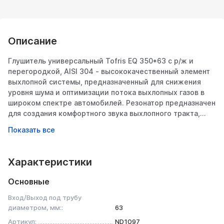
Описание
Глушитель универсальный Tofris EQ 350*63 с р/ж и
перегородкой, AISI 304 - высококачественный элемент
выхлопной системы, предназначенный для снижения
уровня шума и оптимизации потока выхлопных газов в
широком спектре автомобилей. Резонатор предназначен
для создания комфортного звука выхлопного тракта,
высокой динамики разгона при минимальном
противодавлении. Резонатор служит для снижения
температуры выхлопных газов, что позволяет увеличить
срок службы выхлопной системы.
Характеристики
Изготовлен из коррозионностойкой нержавеющей стали
Основные
AISI 304, что обеспечивает длительный срок службы
даже в условиях агрессивной среды. В конструкции
Вход/Выход под трубу
резонатора используется перфорированная труба
диаметром, мм::
63
толщиной 1,5 мм. В резонаторе используется
Артикул:
ND1097