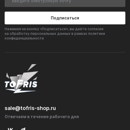
волн и снижение уровня шума.
• Надежность: прочная и надежная конструкция,
Подписаться
рассчитанная на длительный срок эксплуатации.
Нажимая на кнопку «Подписаться», вы даёте согласие
на обработку персональных данных в рамках политики
Преимущества:
конфиденциальности
• Улучшение акустического комфорта в салоне
автомобиля.
• Повышенная долговечность благодаря использованию
нержавеющей стали AISI 304.
• Универсальность и возможность установки на
различные модели автомобилей.
• Прочность и устойчивость к внешним воздействиям.
sale@tofris-shop.ru
• Оптимизация потока выхлопных газов.
Отвечаем в течение рабочего дня
Глушитель универсальный Tofris EQ 350*63 с р/ж и