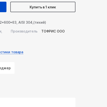
Купить в 1 клик
*600*63, AISI 304,(тихий)
м,
Производитель
ТОФРИС ООО
стики товара
неджер