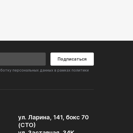
Подписаться
аботку персональных данных в рамках политики
ул. Ларина, 141, бокс 70
(СТО)
ул. Заставная, 34К