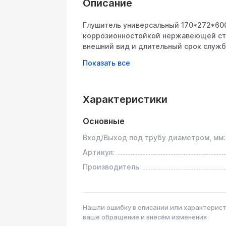
Описание
Глушитель универсальный 170*272*600*
коррозионностойкой нержавеющей ста
внешний вид и длительный срок служб
глушителя двухслойный, толщиной 1,6 
AISI 304. Надежные сварочные швы в
помощи лазерной сварки, что позволяе
устанавливается при помощи сварки. 
Характеристики
получить тихий звук выхлопа аналогич
С Глушитель универсальный 170*272*60
Вы одновременно получите комфортну
Основные
систему для своего автомобиля. Изде
Вход/Выход под трубу диаметром, мм:
выход по центру. Внутренняя конструк
секционный) звук под сток (городской
Артикул:
Производитель:
Технические характеристики:
• Материал: нержавеющая сталь AISI
• Корпус двухслойный, толщина 1,6 м
• Высота корпуса: 170 мм;
Нашли ошибку в описании или характерис
• Ширина корпуса: 272 мм;
ваше обращение и внесём изменения