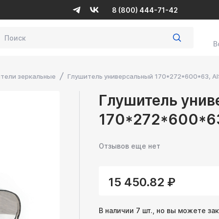
8 (800) 444-71-42
В
тели зеркальные
Глушитель универсальный 170*272*600*63, AIS
Глушитель унив
170*272*600*63,
Отзывов еще нет
15 450.82 ₽
В наличии 7 шт., но вы можете за