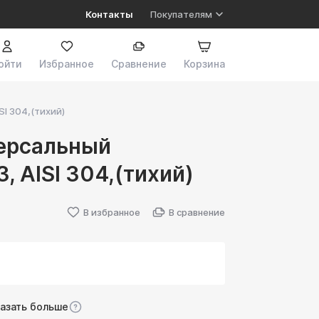
Контакты
Покупателям
ойти
Избранное
Сравнение
Корзина
I 304,(тихий)
ерсальный
 AISI 304,(тихий)
В избранное
В сравнение
казать больше