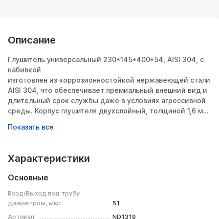
Описание
Глушитель универсальный 230*145*400*54, AISI 304, с
набивкой
изготовлен из коррозионностойкой нержавеющей стали
AISI 304, что обеспечивает премиальный внешний вид и
длительный срок службы даже в условиях агрессивной
среды. Корпус глушителя двухслойный, толщиной 1,6 мм.
В качестве наполнителя используется стекловолоконный
наполнитель E-GLASS: не тлеет, не комкуется, не
выгорает, не выдувается, выдерживает температуру до
1200 градусов. Надежные сварочные швы выполнены на
Характеристики
автоматическом оборудовании при помощи лазерной
сварки, что позволяет исключить вероятность не
Основные
провара. Глушитель устанавливается при помощи
сварки. Внутренняя конструкция позволяет получить
Вход/Выход под трубу
бархатистый благородный звук выхлопа.
диаметром, мм::
51
С Глушитель универсальный 230*145*400*54, AISI 304, с
Артикул:
ND1319