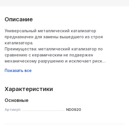
Описание
Универсальный металлический катализатор
предназначен для замены вышедшего из строя
катализатора.
Преимущества: металлический катализатор по
сравнению с керамическим не подвержен
механическому разрушению и исключает риск
возникновения задиров в цилиндрах
Корпус выполнен из нержавеющей стали, а сам
фильтрующий элемент из тугоплавких материалов,
способствуя более продолжительному сроку
Характеристики
эксплуатации.
Нейтрализующий элемент как таковой отсутствует и
Основные
соответствует классу экологичности “ЕВРО-0”. По факту
это заглушка, которая не устраняет неблагоприятные
Артикул:
ND0920
запахи из выхлопной системы, а так же не снижает
количество CO2 до приемлемых для экологии значений,
но при этом отлично справляется со звуком выхлопа. Он