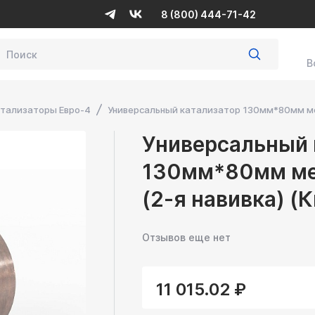
8 (800) 444-71-42
В
тализаторы Евро-4
Универсальный катализатор 130мм*80мм мета
Универсальный 
130мм*80мм мет
(2-я навивка) (К
Отзывов еще нет
11 015.02 ₽