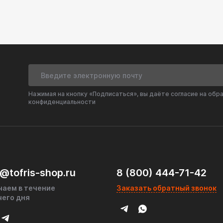
т правильной обварки в магистраль и
тализатор
Нажимая на кнопку «Подписаться», вы даёте согласие на обр
веющая сталь
конфиденциальности
ые двигатели
м с экологией и прохождением ТО.
рушения на бездорожье или при агрессивной езде.
ых выбросов «на холодную».
ам, а не модели авто.
@tofris-shop.ru
8 (800) 444-71-42
шит» двигатель (в отличие от 600 cpsi).
чаем в течение
Заказать обратный звонок
чего дня
тного катализатора.