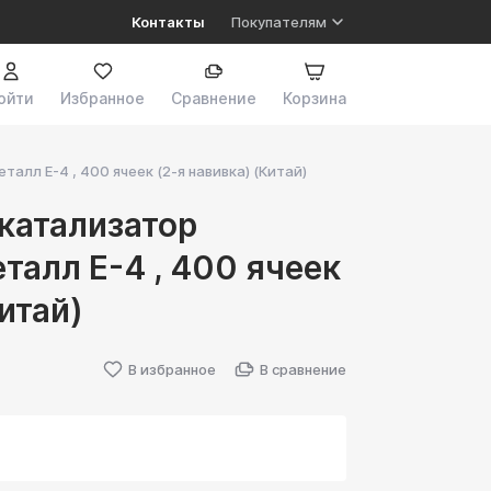
Контакты
Покупателям
ойти
Избранное
Сравнение
Корзина
лл Е-4 , 400 ячеек (2-я навивка) (Китай)
катализатор
алл Е-4 , 400 ячеек
итай)
В избранное
В сравнение