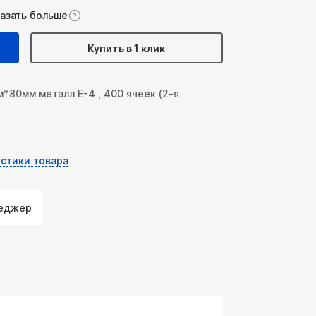
казать больше
Купить в 1 клик
*80мм металл Е-4 , 400 ячеек (2-я
стики товара
неджер