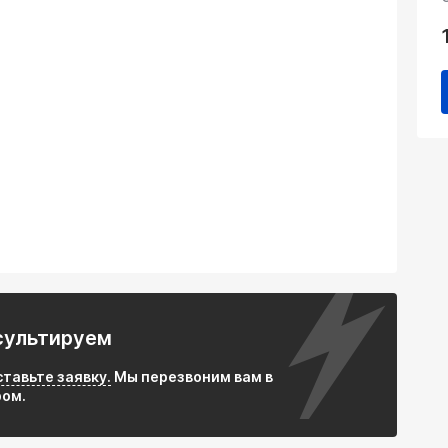
te): из термостойкой нержавеющей стали.
:
ям и механическим повреждениям.
уже через 20–30 секунд после запуска двигателя.
епадов температур или гидроудара.
Pd, Rh) для окисления CO/CH и восстановления
сультируем
а) – подходит для большинства легковых авто,
ставьте заявку.
Мы перезвоним вам в
порта.
ром.
 выхлопной системы (после приемной трубы).