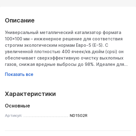
Описание
Универсальный металлический катализатор формата
100×100 мм – инженерное решение для соответствия
строгим экологическим нормам Евро-5 (Е-5). С
увеличенной плотностью 400 ячеек/кв.дюйм (cpsi) он
обеспечивает сверхэффективную очистку выхлопных
газов, снижая вредные выбросы до 98%. Идеален для
замены штатных нейтрализаторов, тюнинга или
адаптации авто под требования экологически
чувствительных регионов.
Характеристики
Ключевые особенности
1. Соответствие стандарту Евро-5
Основные
Снижение выбросов:
Артикул:
ND1502R
CO (угарный газ) – до 98%
CH (углеводороды) – до 95%