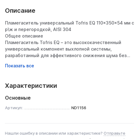
Описание
Пламегаситель универсальный Tofris EQ 110×350×54 мм с
р\ж и перегородкой, AISI 304
Общее описание
Пламегаситель Tofris EQ – это высококачественный
универсальный компонент выхлопной системы,
разработанный для эффективного снижения шума без
существенного влияния на мощность двигателя.
Благодаря продуманной конструкции и использованию
нержавеющей стали AISI 304 он обеспечивает
долговечность, надежность и стильный внешний вид.
Характеристики
Модель подходит для широкого спектра транспортных
средств, включая автомобили, мотоциклы, катера и
Основные
спецтехнику.
________________________________________
Артикул:
ND1156
Конструктивные особенности
1. Комбинированная система шумоподавления
Глушитель оснащен:
Нашли ошибку в описании или характеристике?
Отправьте
• Перегородкой (диффузором) – рассекает поток газов,