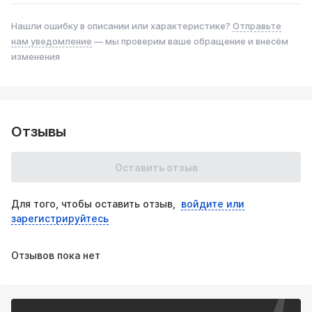
поступают в выхлопной тракт с наименьшим
сопротивлением.
Нашли ошибку в описании или характеристике?
Отправьте
Пропускная способность соответствует диаметру трубы
нам уведомление
— мы проверим ваше обращение и внесём
61мм., что обеспечивает оптимальное противодавление
изменения
для трассы с такой проходимостью выхлопных газов.
Отзывы
Оставить отзыв
Для того, чтобы оставить отзыв,
войдите или
зарегистрируйтесь
Отзывов пока нет