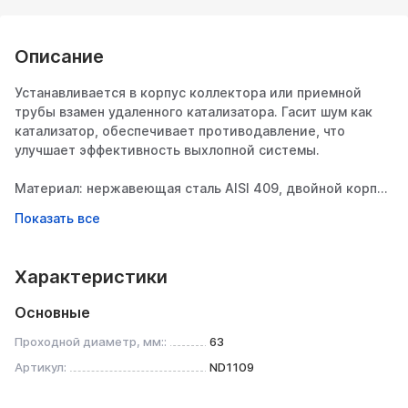
Описание
Устанавливается в корпус коллектора или приемной
трубы взамен удаленного катализатора. Гасит шум как
катализатор, обеспечивает противодавление, что
улучшает эффективность выхлопной системы.
Материал: нержавеющая сталь AISI 409, двойной корпус
Размеры:
Диаметр бочки, мм: 110
Характеристики
Длина бочки, мм: 300
Основные
Тип внутреннего узла: трёхкамерный, секционный, с 4-
мя перфорированными перегородками.
Проходной диаметр, мм::
63
Отличительная особенность состоит в том, что передняя
Артикул:
ND1109
секция коллекторного пламегасителя выполнена в виде
воронки, благодаря которой отработанные газы