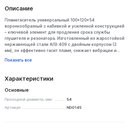
Описание
Пламегаситель универсальный 100*120*54
воронкообразный с набивкой и усиленной конструкцией
– ключевой элемент для продления срока службы
глушителя и резонатора. Изготовленный из жаростойкой
нержавеющей стали AISI 409 с двойным корпусом (2
мм), он эффективно гасит пламя, снижает вибрации и
защищает дорогостоящие компоненты выхлопа от
прогорания. Идеален для замены штатных «банок» или
интеграции в тюнинговые системы.
________________________________________
Характеристики
Конструктивные особенности
1. Двойной корпус из AISI 409
Основные
• Толщина стенки 2 мм – исключает прогорание даже
при агрессивной эксплуатации.
Проходной диаметр, мм::
54
• Сталь AISI 409:
Артикул:
ND0145
o Термостойкость до 900°C (кратковременно – до
1100°C),
o Устойчивость к коррозии (содержит 11% хрома),
o Оптимальна для выхлопных газов и реагентов.