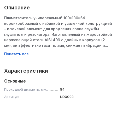
Описание
Пламегаситель универсальный 100*130*54
воронкообразный с набивкой и усиленной конструкцией
– ключевой элемент для продления срока службы
глушителя и резонатора. Изготовленный из жаростойкой
нержавеющей стали AISI 409 с двойным корпусом (2
мм), он эффективно гасит пламя, снижает вибрации и
защищает дорогостоящие компоненты выхлопа от
прогорания. Идеален для замены штатных «банок» или
интеграции в тюнинговые системы.
________________________________________
Характеристики
Конструктивные особенности
1. Двойной корпус из AISI 409
Основные
• Толщина стенки 2 мм – исключает прогорание даже
при агрессивной эксплуатации.
Проходной диаметр, мм::
54
• Сталь AISI 409:
Артикул:
ND0093
o Термостойкость до 900°C (кратковременно – до
1100°C),
o Устойчивость к коррозии (содержит 11% хрома),
o Оптимальна для выхлопных газов и реагентов.