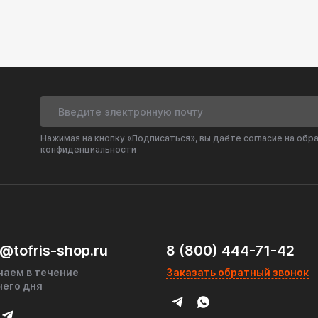
ри «стрельбе» в выхлопе диагностируйте
ибрации («тракторный» звук).
ет защиту от прогорания, а продуманная
т жизнь глушителю и резонатору. Решение для
переплачивать за частый ремонт!
Нажимая на кнопку «Подписаться», вы даёте согласие на обр
ителей,
конфиденциальности
затора
ом),
узовики).
Система #ТюнингАвто #ЗащитаГлушителя
рсальныйПламегаситель
@tofris-shop.ru
8 (800) 444-71-42
чаем в течение
Заказать обратный звонок
чего дня