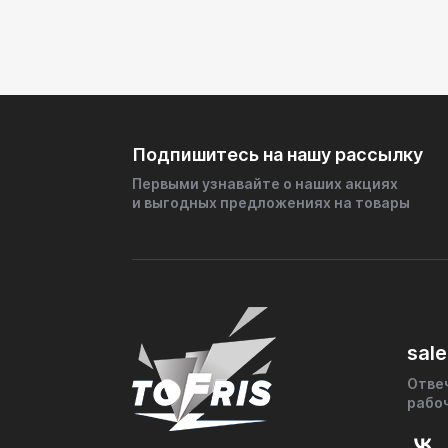
________________________________________
Важно!
• Проверяйте состояние двигателя: П
зажигание/впрыск.
• Для дизелей: Эффективно снижает в
________________________________________
Двойной корпус из AISI 409 гарантиру
конструкция с перфорацией продлевае
Подпишитесь на нашу рассылку
тех, кто ценит надежность и не готов 
Первыми узнавайте о наших акциях
Идеально подходит:
и выгодных предложениях на товары
• Замена сгнивших штатных пламегас
• Замена вышедшего из строя катали
• Тюнинг выхлопа (в паре с прямоток
• Коммерческий транспорт (такси, гр
________________________________________
#Пламегаситель #AISI409 #Выхлопная
#Нержавейка #РемонтВыхлопа #Униве
sale
Отве
рабо