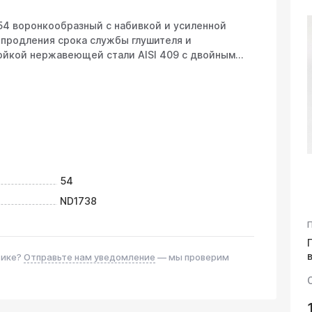
54 воронкообразный с набивкой и усиленной
 продления срока службы глушителя и
ойкой нержавеющей стали AISI 409 с двойным
 пламя, снижает вибрации и защищает
 прогорания. Идеален для замены штатных
 системы.
рогорание даже при агрессивной эксплуатации.
54
еменно – до 1100°C),
 11% хрома),
ND1738
реагентов.
олнительная термоизоляция и шумоподавление.
а
тике?
Отправьте нам уведомление
— мы проверим
емпературу газов перед резонатором/
руг – уточнить форму),