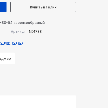
Купить в 1 клик
0*80*54 воронкообразный
Артикул
ND1738
стики товара
неджер