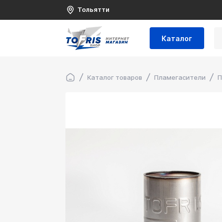
Тольятти
Каталог
Каталог товаров
Пламегасители
П