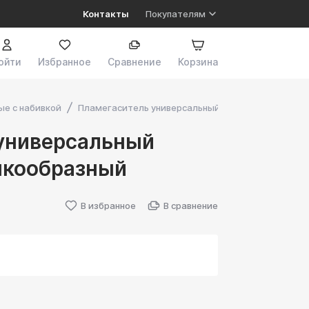
Контакты
Покупателям
ойти
Избранное
Сравнение
Корзина
е с набивкой
Пламегаситель универсальный 90*80*54 воронко
универсальный
нкообразный
В избранное
В сравнение