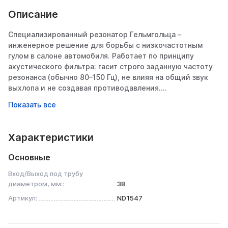
Описание
Специализированный резонатор Гельмгольца –
инженерное решение для борьбы с низкочастотным
гулом в салоне автомобиля. Работает по принципу
акустического фильтра: гасит строго заданную частоту
резонанса (обычно 80–150 Гц), не влияя на общий звук
выхлопа и не создавая противодавления.
Предназначен для устранение гула:
• на крейсерских оборотах (2500–3500 об/мин)
• при сбросе газа
Изготовлен из нержавеющей стали AISI 409. Идеален
Характеристики
для тюнинга, где важен комфорт без потери мощности.
Основные
Принцип работы:
Конструкция основана на физике резонирующих
Вход/Выход под трубу
объемов: камера (полость): Габарит 100×300 мм создает
диаметром, мм::
38
основной объем для поглощения звуковой волны. Шейка
Артикул:
ND1547
(горловина): Диаметр 38 мм.
Механика: Низкочастотные звуковые волны попадают в
камеру, вызывают колебания воздуха в горловине,