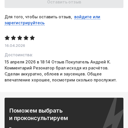
Оставить отзыв
• Точечное решение проблемы – бьет точно в цель, а
не «глушит» весь звук;
Для того, чтобы оставить отзыв,
войдите или
• Бескомпромиссная мощность – прямая геометрия
зарегистрируйтесь
патрубка = нулевое сопротивление;
• Компактность – монтируется даже в стесненных
условиях.
• Долговечность – сталь AISI 409 не ржавеет и не
16.04.2026
прогорает.
Достоинства:
15 апреля 2026 в 18:14 Отзыв Покупатель Андрей К.
Рекомендации по установке:
Комментарий Резонатор брал исходя из расчётов.
1. Место установки:
Сделан аккуратно, облоев и заусенцев. Общее
Оптимально -на участке после основного резонатора,
впечатление хорошее, посмотрим сколько прослужит.
ближе к заднему мосту.
Критично-в зоне максимального давления звуковой
волны (определяется диагностикой). В
2.Горловина врезается параллельно основному тракту
через тройник.
Поможем выбрать
3. Требуется профессиональная установка: Ошибки
и проконсультируем
монтажа сведут эффективность
4.Подбор правильного размера в зависимости от объема