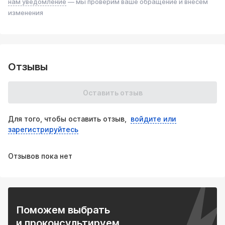
нам уведомление
— мы проверим ваше обращение и внесём
Многокамерная система – специальная камера с
изменения
перфорированными перегородками обеспечивает
плавное гашение звуковых волн
Прямоточная геометрия – минимизирует сопротивление
потоку газов, сохраняя мощность двигателя
Отзывы
2. Премиальный материал
Оставить отзыв
Нержавеющая сталь AISI 304 – устойчива к коррозии,
выдерживает температуры до 900°C
Для того, чтобы оставить отзыв,
войдите или
Толщина металла 1.5 мм – оптимальный баланс между
зарегистрируйтесь
прочностью и весом
Отзывов пока нет
Полированная поверхность – придаёт выхлопной
системе эстетичный спортивный вид
3. Универсальность применения
Подходит для бензиновых и дизельных двигателей
Поможем выбрать
и проконсультируем
Совместим с большинством современных автомобилей и