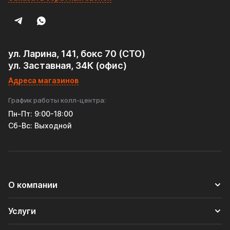
Заключение
Резонатор Tofris EQ – это идеальное сочетание
качества, функциональности и стиля. Его продуманная
конструкция с рёбрами жёсткости и камерой
обеспечивает эффективную работу в любых условиях, а
ул. Ларина, 141, бокс 70 (СТО)
премиальная нержавеющая сталь гарантирует
ул. Заставная, 34К (офис)
многолетнюю службу без потери внешнего вида.
Адреса магазинов
Идеальный выбор для:
График работы колл-центра:
Владельцев, ценящих качество и надёжность
Пн-Пт: 9:00-18:00
Cб-Вс: Выходной
Энтузиастов тюнинга, желающих улучшить звук выхлопа
Коммерческого транспорта, где важна долговечность
О компании
Услуги