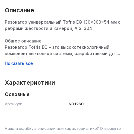
Описание
Резонатор универсальный Tofris EQ 130×300×54 мм с
рёбрами жёсткости и камерой, AISI 304
Общее описание
Резонатор Tofris EQ – это высокотехнологичный
компонент выхлопной системы, разработанный для
эффективного снижения шума и вибраций при
сохранении оптимального потока выхлопных газов.
Изготовленный полностью из нержавеющей стали AISI
304, он сочетает в себе превосходную долговечность,
Характеристики
стильный внешний вид и инновационную конструкцию с
камерой и рёбрами жёсткости.
Основные
Конструктивные особенности
Артикул:
ND1260
1. Усиленная конструкция
Рёбра жёсткости – повышают прочность корпуса,
предотвращая деформацию при вибрациях и
Нашли ошибку в описании или характеристике?
Отправьте
термических нагрузках