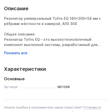
Описание
Резонатор универсальный Tofris EQ 140×300×54 мм с
рёбрами жёсткости и камерой, AISI 304
Общее описание
Резонатор Tofris EQ – это высокотехнологичный
компонент выхлопной системы, разработанный для
эффективного снижения шума и вибраций при
сохранении оптимального потока выхлопных газов.
Изготовленный полностью из нержавеющей стали AISI
304, он сочетает в себе превосходную долговечность,
Характеристики
стильный внешний вид и инновационную конструкцию с
камерой и рёбрами жёсткости.
Основные
Конструктивные особенности
Артикул:
ND1268
1. Усиленная конструкция
Рёбра жёсткости – повышают прочность корпуса,
предотвращая деформацию при вибрациях и
Нашли ошибку в описании или характеристике?
Отправьте
термических нагрузках