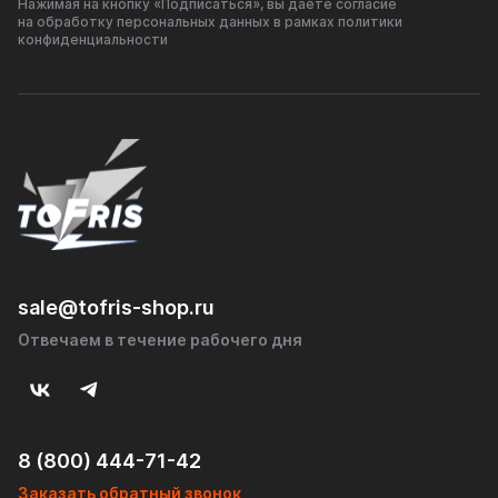
Нажимая на кнопку «Подписаться», вы даёте согласие
✔️ Минимальное противодавление – не снижает
на обработку персональных данных в рамках политики
мощность двигателя
конфиденциальности
Рекомендации по установке
Для лучшей герметичности использовать жаропрочные
уплотнители
При монтаже соблюдать соосность соединений
Рекомендуется профессиональная установка для
оптимального результата
Область применения
sale@tofris-shop.ru
Легковые автомобили
Отвечаем в течение рабочего дня
Мотоциклы и квадроциклы
Спортивные и тюнинговые системы
Коммерческий транспорт
8 (800) 444-71-42
Заказать обратный звонок