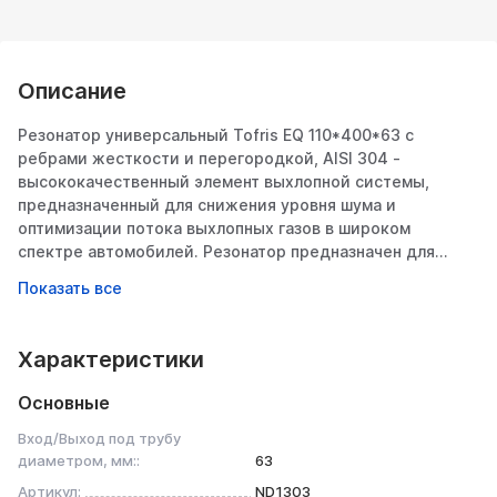
Описание
Резонатор универсальный Tofris EQ 110*400*63 с
ребрами жесткости и перегородкой, AISI 304 -
высококачественный элемент выхлопной системы,
предназначенный для снижения уровня шума и
оптимизации потока выхлопных газов в широком
спектре автомобилей. Резонатор предназначен для
создания комфортного звука выхлопного тракта,
высокой динамики разгона при минимальном
противодавлении. Резонатор служит для снижения
температуры выхлопных газов, что позволяет увеличить
Характеристики
срок службы выхлопной системы.
Изготовлен из коррозионностойкой нержавеющей стали
Основные
AISI 304, что обеспечивает длительный срок службы
даже в условиях агрессивной среды. В конструкции
Вход/Выход под трубу
резонатора используется перфорированная труба
диаметром, мм::
63
толщиной 1,5 мм. В резонаторе используется
Артикул:
ND1303