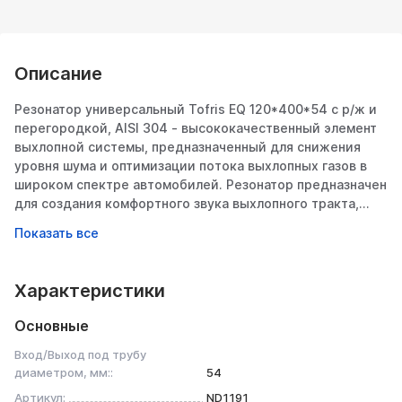
Описание
Резонатор универсальный Tofris EQ 120*400*54 с р/ж и
перегородкой, AISI 304 - высококачественный элемент
выхлопной системы, предназначенный для снижения
уровня шума и оптимизации потока выхлопных газов в
широком спектре автомобилей. Резонатор предназначен
для создания комфортного звука выхлопного тракта,
высокой динамики разгона при минимальном
противодавлении. Резонатор служит для снижения
температуры выхлопных газов, что позволяет увеличить
срок службы выхлопной системы.
Характеристики
Изготовлен из коррозионностойкой нержавеющей стали
Основные
AISI 304, что обеспечивает длительный срок службы
даже в условиях агрессивной среды. В конструкции
Вход/Выход под трубу
резонатора используется перфорированная труба
диаметром, мм::
54
толщиной 1,5 мм. В резонаторе используется
Артикул:
ND1191