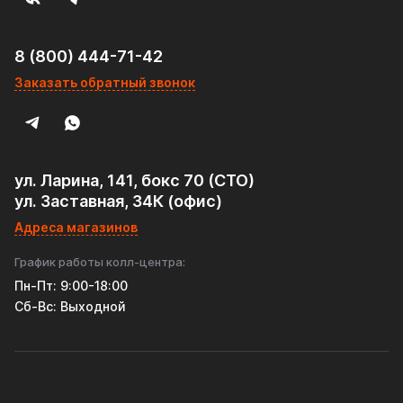
различные модели автомобилей.
• Прочность и устойчивость к внешним воздействиям.
8 (800) 444-71-42
Заказать обратный звонок
• Оптимизация потока выхлопных газов.
Резонатор универсальный Tofris EQ 120*400*54 с р/ж и
перегородкой, AISI 304 - отличный выбор для тех, кто
ценит качество, надежность и тишину в своем
ул. Ларина, 141, бокс 70 (СТО)
автомобиле!
ул. Заставная, 34К (офис)
Адреса магазинов
График работы колл-центра:
Пн-Пт: 9:00-18:00
Cб-Вс: Выходной