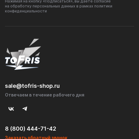
Нажимая на кнопку «Подписаться», вы даёте согласие
прочность и устойчивость к вибрациям и механическим
на обработку персональных данных в рамках политики
воздействиям.
конфиденциальности
• Перегородка: наличие перегородки внутри резонатора
обеспечивает более эффективное гашение звуковых
волн и снижение уровня шума.
• Надежность: прочная и надежная конструкция,
рассчитанная на длительный срок эксплуатации.
Преимущества:
• Улучшение акустического комфорта в салоне
sale@tofris-shop.ru
автомобиля.
Отвечаем в течение рабочего дня
• Повышенная долговечность благодаря использованию
нержавеющей стали AISI 304.
• Универсальность и возможность установки на
различные модели автомобилей.
8 (800) 444-71-42
Заказать обратный звонок