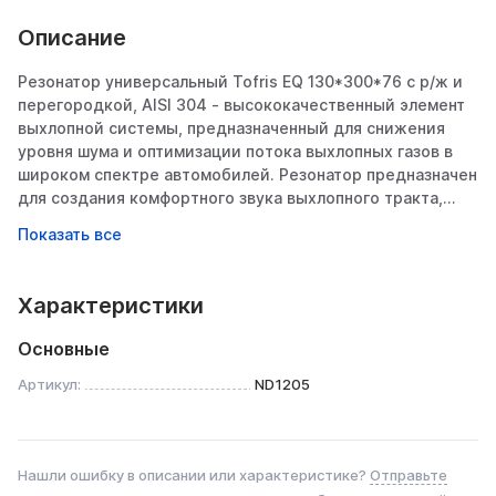
Описание
Резонатор универсальный Tofris EQ 130*300*76 с р/ж и
перегородкой, AISI 304 - высококачественный элемент
выхлопной системы, предназначенный для снижения
уровня шума и оптимизации потока выхлопных газов в
широком спектре автомобилей. Резонатор предназначен
для создания комфортного звука выхлопного тракта,
высокой динамики разгона при минимальном
противодавлении. Резонатор служит для снижения
температуры выхлопных газов, что позволяет увеличить
срок службы выхлопной системы.
Характеристики
Изготовлен из коррозионностойкой нержавеющей стали
Основные
AISI 304, что обеспечивает длительный срок службы
даже в условиях агрессивной среды. В конструкции
Артикул:
ND1205
резонатора используется перфорированная труба
толщиной 1,5 мм. В резонаторе используется
стекловолоконный наполнитель E-GLASS: не тлеет, не
Нашли ошибку в описании или характеристике?
Отправьте
комкуется, не выгорает, не выдувается, выдерживает