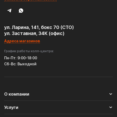
• Прочность и устойчивость к внешним воздействиям.
• Оптимизация потока выхлопных газов.
Резонатор универсальный Tofris EQ 130*300*76 с р/ж и
ул. Ларина, 141, бокс 70 (СТО)
перегородкой, AISI 304 - отличный выбор для тех, кто
ул. Заставная, 34К (офис)
ценит качество, надежность и тишину в своем
автомобиле!
Адреса магазинов
График работы колл-центра:
Пн-Пт: 9:00-18:00
Cб-Вс: Выходной
О компании
Услуги