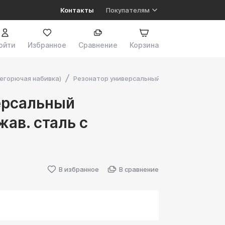
Контакты
Покупателям
ойти
Избранное
Сравнение
Корзина
егорючая набивка)
Резонатор универсальный 110*350*51 нержав.
ерсальный
ав. сталь с
В избранное
В сравнение