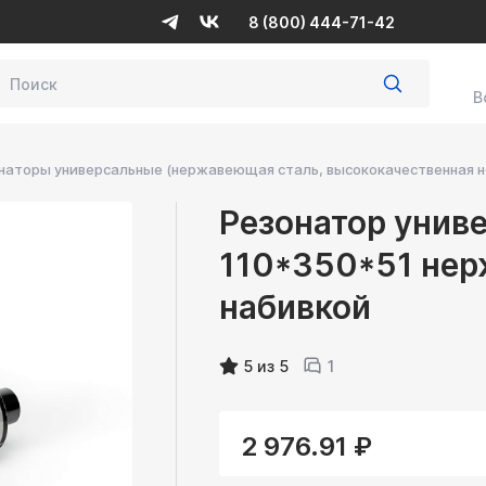
8 (800) 444-71-42
В
наторы универсальные (нержавеющая сталь, высококачественная н
Резонатор унив
110*350*51 нерж
набивкой
5 из 5
1
2 976.91 ₽