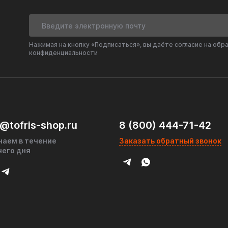
Нажимая на кнопку «Подписаться», вы даёте согласие на обр
для тех, кто ценит качество и долговечность.
конфиденциальности
9 с термостойким наполнителем делает его
 в тяжелых условиях. Гарантирует комфортный
и двигателя.
@tofris-shop.ru
8 (800) 444-71-42
оров
чаем в течение
Заказать обратный звонок
ением акустического комфорта
чего дня
 надежность