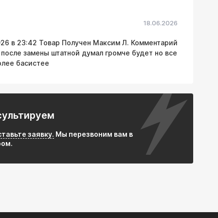
 AISI 409
емнеземное волокно
18.06.2026
026 в 23:42 Товар Получен Максим Л. Комментарий
 не ржавеет и не прогорает
 после замены штатной думал громче будет но все
компонентный наполнитель гасит резонанс и
олее басистее
мный наполнитель исключает риск возгорания
льшинства автомобилей с аналогичными
сультируем
ваться как в штатные, так и в тюнинговые
ставьте заявку.
Мы перезвоним вам в
ром.
ями аналогичного качества
 системы