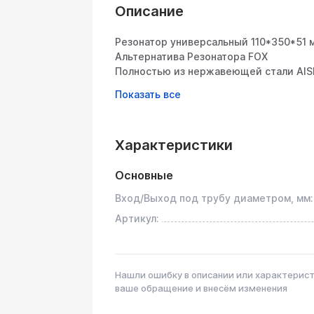
Описание
Резонатор универсальный 110*350*51 
Альтернатива Резонатора FOX
Полностью из нержавеющей стали AIS
Общее описание
Универсальный резонатор предназначе
выхлопной системе автомобилей, мото
Характеристики
цельнометаллической конструкции из
наполнителю он обеспечивает долгове
температур и агрессивной среды.
Основные
Вход/Выход под трубу диаметром, мм:
Конструктивные особенности
1. Корпус из нержавеющей стали AISI 
Артикул:
Толщина металла: 1,5 мм – оптимальн
Устойчивость к коррозии: сталь AISI
Нашли ошибку в описании или характерис
сопротивлением к окислению
ваше обращение и внесём изменения
Рабочая температура: выдерживает н