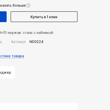
аказать больше
Купить в 1 клик
*51 нержав. сталь с набивкой
м,
Артикул
ND0224
стики товара
неджер