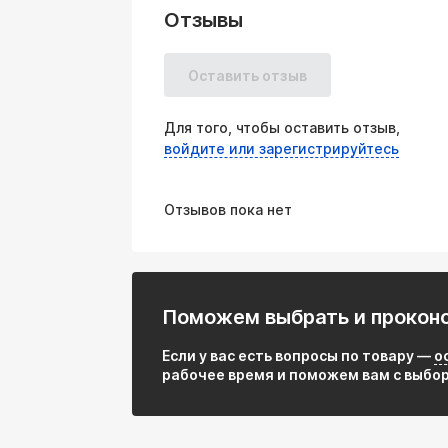
2. Многослойная шумоизоляция
Отзывы
Внутренняя набивка из нержавеющей 
давлением выхлопных газов
Оставить отзыв
Кремнеземное волокно (негорючая вата
Для того, чтобы оставить отзыв,
Не поддерживает горение
войдите или зарегистрируйтесь
Сохраняет свойства при экстремальны
Отзывов пока нет
Обеспечивает эффективное поглощен
3. Оптимальная геометрия
Прямоточная конструкция с перфорир
Поможем выбрать и прокон
Минимальное противодавление – не с
Если у вас есть вопросы по товару —
о
Технические характеристики
рабочее время и поможем вам с выбо
Параметр Значение
Габариты (Ш×Д×В) 130*200*51 мм
Материал корпуса Нержавеющая сталь