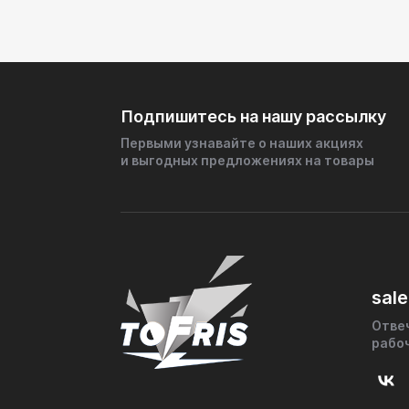
Толщина металла 1,5 мм
Наполнитель Нержавеющая нить + кр
Преимущества
✅ Долговечность – нержавеющая сталь
✅ Эффективное шумоподавление – двух
Подпишитесь на нашу рассылку
высокочастотные звуки
✅ Безопасность – негорючий кремнезе
Первыми узнавайте о наших акциях
✅ Универсальность – подходит для бо
и выгодных предложениях на товары
посадочными размерами
✅ Простота монтажа – может устанавли
системы
Оптимально комбинируется с глушител
Область применения
sale
Легковые и грузовые автомобили
Отве
рабо
Мотоциклы и квадроциклы
Спортивные и тюнинговые выхлопные