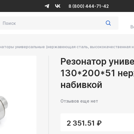
8 (800) 444-71-42
В
наторы универсальные (нержавеющая сталь, высококачественная н
Резонатор унив
130*200*51 нер
набивкой
Отзывов еще нет
2 351.51 ₽