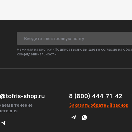
емнеземное волокно
 не ржавеет и не прогорает
компонентный наполнитель гасит резонанс и
мный наполнитель исключает риск возгорания
Нажимая на кнопку «Подписаться», вы даёте согласие на обр
льшинства автомобилей с аналогичными
конфиденциальности
ваться как в штатные, так и в тюнинговые
ями аналогичного качества
@tofris-shop.ru
8 (800) 444-71-42
чаем в течение
Заказать обратный звонок
чего дня
 системы