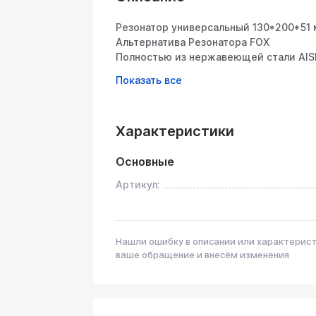
Резонатор универсальный 130*200*51 
Альтернатива Резонатора FOX
Полностью из нержавеющей стали AIS
Общее описание
Универсальный резонатор предназначе
выхлопной системе автомобилей, мото
Характеристики
цельнометаллической конструкции из
наполнителю он обеспечивает долгове
температур и агрессивной среды.
Основные
Артикул:
Конструктивные особенности
1. Корпус из нержавеющей стали AISI 
Толщина металла: 1,5 мм – оптимальн
Нашли ошибку в описании или характерис
Устойчивость к коррозии: сталь AISI
ваше обращение и внесём изменения
сопротивлением к окислению
Рабочая температура: выдерживает н