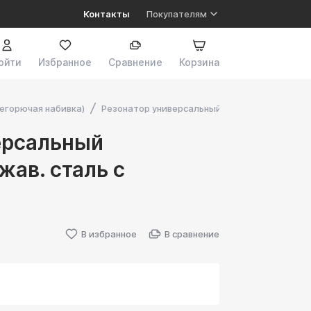
Контакты
Покупателям
ойти
Избранное
Сравнение
Корзина
егорючая набивка)
Резонатор универсальный 130*200*51 нержав
ерсальный
жав. сталь с
В избранное
В сравнение