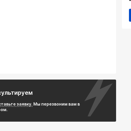
нити: предотвращает выдувание наполнителя под
):
х температурах
ие высокочастотных шумов
ованной внутренней трубой
сультируем
нижает мощность двигателя
ставьте заявку.
Мы перезвоним вам в
ром.
 AISI 409