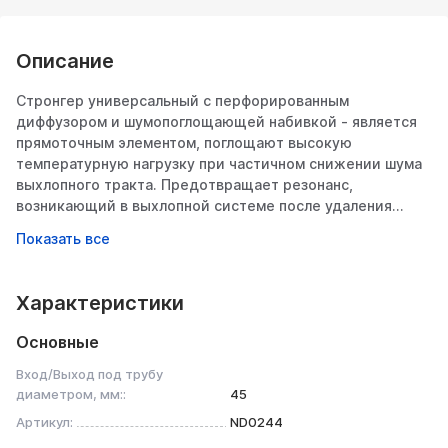
Описание
Стронгер универсальный с перфорированным
диффузором и шумопоглощающей набивкой - является
прямоточным элементом, поглощают высокую
температурную нагрузку при частичном снижении шума
выхлопного тракта. Предотвращает резонанс,
возникающий в выхлопной системе после удаления
каталитического нейтрализатора, а также являются
незаменимой частью выхлопной системы при работе со
звуком — тюнинге выхлопной системы.
Предназначен для создания комфортного звука
Характеристики
выхлопного тракта, отличная замена вышедшему из
строя штатного резонатора или каталитическому
Основные
нейтрализатору, расположенному под днищем
автомобиля.
Вход/Выход под трубу
Устанавливается при помощи сварки сразу после
диаметром, мм::
45
выпускного коллектора перед резонатором для лучшей
Артикул:
ND0244
продувки цилиндров