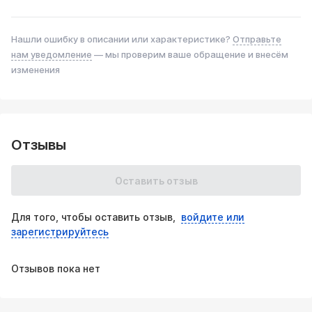
Приглашаем к сотрудничеству оптовых партнёров!
Интересует оптовая цена? Хотите приобрести большую
Нашли ошибку в описании или характеристике?
Отправьте
партию катализаторов оптом?
нам уведомление
— мы проверим ваше обращение и внесём
Обратитесь к менеджерам на бесплатную горячую
изменения
линию: 8(800)444-71-42 или заполните форму тут.
Отзывы
Оставить отзыв
Для того, чтобы оставить отзыв,
войдите или
зарегистрируйтесь
Отзывов пока нет