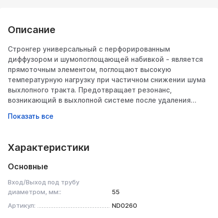
Описание
Стронгер универсальный с перфорированным
диффузором и шумопоглощающей набивкой - является
прямоточным элементом, поглощают высокую
температурную нагрузку при частичном снижении шума
выхлопного тракта. Предотвращает резонанс,
возникающий в выхлопной системе после удаления
каталитического нейтрализатора, а также являются
незаменимой частью выхлопной системы при работе со
звуком — тюнинге выхлопной системы.
Предназначен для создания комфортного звука
Характеристики
выхлопного тракта, отличная замена вышедшему из
строя штатного резонатора или каталитическому
Основные
нейтрализатору, расположенному под днищем
автомобиля.
Вход/Выход под трубу
Устанавливается при помощи сварки сразу после
диаметром, мм::
55
выпускного коллектора перед резонатором для лучшей
Артикул:
ND0260
продувки цилиндров