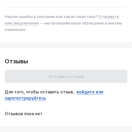
Приглашаем к сотрудничеству оптовых партнёров!
Интересует оптовая цена? Хотите приобрести большую
Нашли ошибку в описании или характеристике?
Отправьте
партию катализаторов оптом?
нам уведомление
— мы проверим ваше обращение и внесём
Обратитесь к менеджерам на бесплатную горячую
изменения
линию: 8(800)444-71-42 или заполните форму тут.
Отзывы
Оставить отзыв
Для того, чтобы оставить отзыв,
войдите или
зарегистрируйтесь
Отзывов пока нет