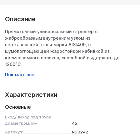
Описание
Прямоточный универсальный стронгер с
жаброобразным внутренним узлом из
нержавеющей стали марки AISI409, с
шумопоглощающей жаростойкой набивкой из
кремнеземного волокна, способной выдержать до
1200°C.
Предназначен для замены штатного магистрального
катализатора или резонатора. Жаброобразный
внутренний узел служит для поглощения высокой
Характеристики
температурной нагрузки при уменьшенном
сопротивлении. Внутренняя конструкция пламегасителя
Основные
придаёт выхлопным газам вращательное движение, что
ускоряет их проходимость в выхлопной системе.
Вход/Выход под трубу
Отлично подойдёт для создания спортивного звука
диаметром, мм::
45
выхлопного тракта и высокой динамики разгона
Артикул:
ND0242
автомобиля.