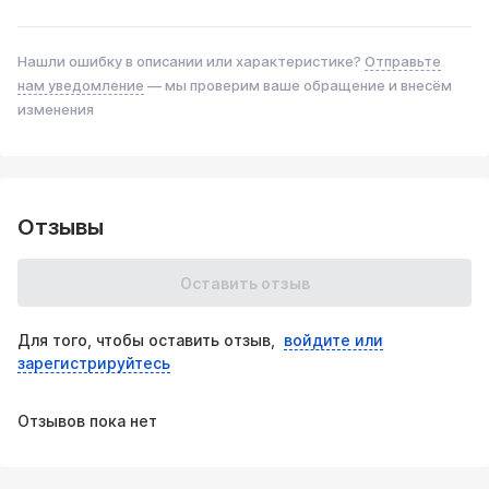
Приглашаем к сотрудничеству оптовых партнёров!
Интересует оптовая цена? Хотите приобрести большую
Нашли ошибку в описании или характеристике?
Отправьте
партию катализаторов оптом?
нам уведомление
— мы проверим ваше обращение и внесём
Обратитесь к менеджерам на бесплатную горячую
изменения
линию: 8(800)444-71-42 или заполните форму тут.
Отзывы
Оставить отзыв
Для того, чтобы оставить отзыв,
войдите или
зарегистрируйтесь
Отзывов пока нет