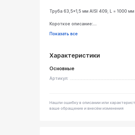
Труба 63,5×1,5 мм AISI 409, L = 1000 мм
Короткое описание:
Коррозионностойкая профильная труба 
ферритной нержавеющей стали AISI 40
выхлопных систем, автомобильных дет
термостойкость и стойкость к окисле
Характеристики
Преимущества:
Материал: AISI 409 (ферритная нержа
Основные
высокотемпературной коррозии и оки
Артикул:
Размеры:
Внешний диаметр 63,5 мм, толщина сте
для изготовления глушителей, патрубк
Нашли ошибку в описании или характерис
ваше обращение и внесём изменения
Механические свойства:
Хорошая прочность при ударных и виб
нагреве.