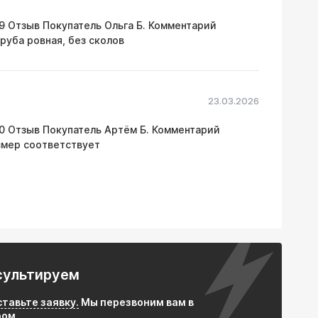
отоциклов
09 Отзыв Покупатель Ольга Б. Комментарий
руба ровная, без сколов
гревательных установок
иях высоких температур
23.03.2026
тся устойчивая к окислению труба при умеренной
30 Отзыв Покупатель Артём Б. Комментарий
азмер соответствует
сультируем
ставьте заявку.
Мы перезвоним вам в
ром.