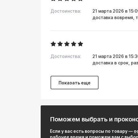
Выхлопные системы автомобилей и м
Достоинства:
21 марта 2026 в 15:
доставка вовремя, т
Компоненты промышленных печей и на
Петли и трубные переходники в услов
Конструктивные элементы, где требуе
стоимости
Достоинства:
21 марта 2026 в 15:
доставка в срок, р
Показать еще
Поможем выбрать и прокон
Если у вас есть вопросы по товару —
о
рабочее время и поможем вам с выбо