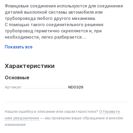
Фланцевые соединения используются для соединения
деталей выхлопной системы автомобиля или
трубопровода любого другого механизма.
С помощью такого соединительного решения
трубопровод герметично скрепляется и, при
необходимости, легко разбирается.
Фланцевое соединение из нержавеющей стали состоит
из двух овальных фланцев и прокладки между ними, и
двух стяжных болтов с гайками и шайбами.
Характеристики
Основные
Артикул:
ND0326
Нашли ошибку в описании или характеристике?
Отправьте
нам уведомление
— мы проверим ваше обращение и внесём
изменения