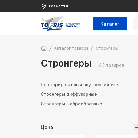
Тольятти
Каталог
Каталог товаров
Стронгеры
Стронгеры
45 товаров
Перфорированный внутренний узел
Стронгеры диффузорные
Стронгеры жаброобразные
Цена