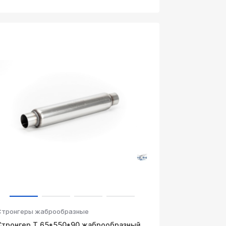
Стронгеры жаброобразные
Стронгер Т 65*550*90 жаброобразный