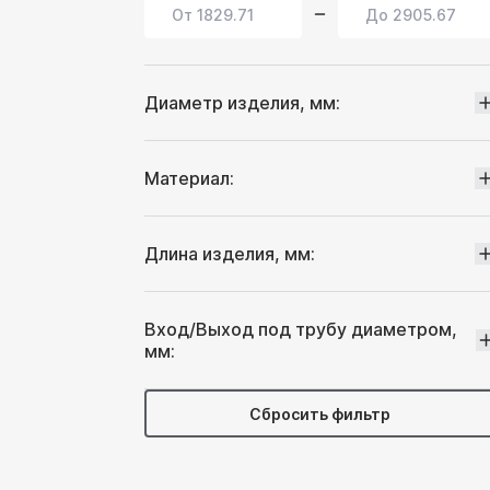
Диаметр изделия, мм:
76
Материал:
90
нержавеющая сталь AISI 409
Длина изделия, мм:
Вход/Выход под трубу диаметром,
мм:
300
400
Сбросить фильтр
500
45