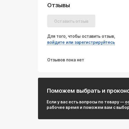
Отзывы
Преимущества:
Надежная защита выхлопной системы:
коллектора/катализатора и отрыв глу
Оставить отзыв
Термостойкость: Рассчитана на экстр
(до 800°C и выше кратковременно).
Для того, чтобы оставить отзыв,
Повышение комфорта: Эффективно гаси
войдите или зарегистрируйтесь
двигателя через выхлопную систему на
Долговечность: Использование нержав
исключительную коррозионную стойко
Отзывов пока нет
условиях.
Герметичность: Многослойная констру
уплотнение выхлопной системы, предо
салон.
Универсальность монтажа: Стандартны
Поможем выбрать и прокон
подходящей для широкого спектра ле
Отсутствие обслуживания: После прав
Если у вас есть вопросы по товару —
о
внимания в течение всего срока служб
рабочее время и поможем вам с выбо
Соотношение цена/качество: Предост
дорогостоящих компонентов выхлопно