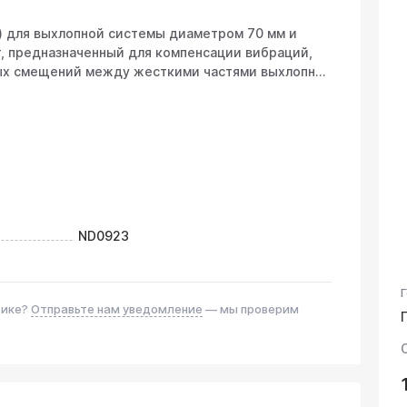
а) для выхлопной системы диаметром 70 мм и
т, предназначенный для компенсации вибраций,
ых смещений между жесткими частями выхлопной
оллектором/катализатором и основным
чность системы, снижает нагрузку на крепления и
 поломку и появление дребезжания. Монтаж
в выхлопной трубы в месте, требующем гибкого
ND0923
-85 мм (зависит от конструкции плетения и
Г
тике?
Отправьте нам уведомление
— мы проверим
ая нержавеющая сталь марки AISI 304.
тойкость и долговечность в агрессивной среде
агентов.