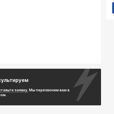
 Предотвращает поломки труб, трещины
шителя из-за вибраций и тепловых деформаций.
емально высокие температуры выхлопных газов
т вибрации и дребезг, передаваемые от
 кузов автомобиля.
еющей стали AISI 304 обеспечивает
сть и длительный срок службы даже в тяжелых
кция и плотное плетение гарантируют надежное
твращая утечку газов и попадание выхлопа в
й диаметр 70 мм и длина 250 мм делают вставку
сультируем
гковых автомобилей и мотоциклов.
ильной установки не требует дополнительного
ставьте заявку.
Мы перезвоним вам в
ы.
ром.
авляет надежное решение для защиты более
й системы по конкурентоспособной цене.