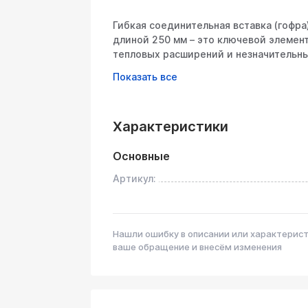
Гибкая соединительная вставка (гофр
длиной 250 мм – это ключевой элемен
тепловых расширений и незначительн
трубы (например, между выпускным к
глушителем). Она гарантирует гермети
элементы глушителя, предотвращая их
осуществляется путем врезки в разры
Характеристики
соединения.
Технические характеристики:
Основные
Артикул:
Геометрические размеры:
Внутренний диаметр: 70 мм
Наружный диаметр: Приблизительно 80
слоев).
Нашли ошибку в описании или характерис
Длина: 250 мм
ваше обращение и внесём изменения
Материал:
Основной материал: Высококачественн
Обеспечивает высокую коррозионную с
выхлопных газов, влаги и дорожных ре