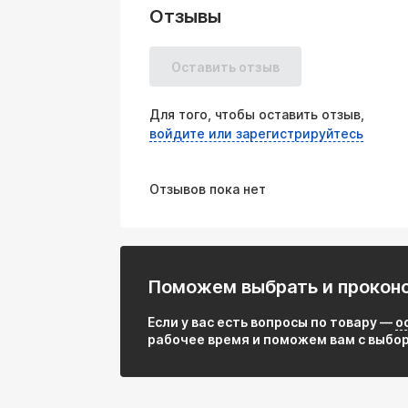
Отзывы
Преимущества:
Надежная защита выхлопной системы:
коллектора/катализатора и отрыв глу
Оставить отзыв
Термостойкость: Рассчитана на экстр
(до 800°C и выше кратковременно).
Для того, чтобы оставить отзыв,
Повышение комфорта: Эффективно гаси
войдите или зарегистрируйтесь
двигателя через выхлопную систему на
Долговечность: Использование нержав
исключительную коррозионную стойко
Отзывов пока нет
условиях.
Герметичность: Многослойная констру
уплотнение выхлопной системы, предо
салон.
Универсальность монтажа: Стандартны
Поможем выбрать и прокон
подходящей для широкого спектра ле
Отсутствие обслуживания: После прав
Если у вас есть вопросы по товару —
о
внимания в течение всего срока служб
рабочее время и поможем вам с выбо
Соотношение цена/качество: Предост
дорогостоящих компонентов выхлопно