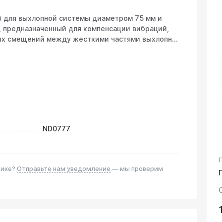
а) для выхлопной системы диаметром 75 мм и
т, предназначенный для компенсации вибраций,
ых смещений между жесткими частями выхлопной
оллектором/катализатором и основным
чность системы, снижает нагрузку на крепления и
 поломку и появление дребезжания. Монтаж
в выхлопной трубы в месте, требующем гибкого
ND0777
-90 мм (зависит от конструкции плетения и
Г
тике?
Отправьте нам уведомление
— мы проверим
ая нержавеющая сталь марки AISI 304.
тойкость и долговечность в агрессивной среде
агентов.