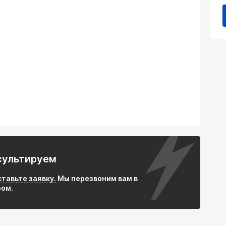
 Предотвращает поломки труб, трещины
шителя из-за вибраций и тепловых деформаций.
емально высокие температуры выхлопных газов
т вибрации и дребезг, передаваемые от
 кузов автомобиля.
еющей стали AISI 304 обеспечивает
сть и длительный срок службы даже в тяжелых
кция и плотное плетение гарантируют надежное
твращая утечку газов и попадание выхлопа в
й диаметр 75 мм и длина 100 мм делают вставку
сультируем
гковых автомобилей и мотоциклов.
ильной установки не требует дополнительного
ставьте заявку.
Мы перезвоним вам в
ы.
ром.
авляет надежное решение для защиты более
й системы по конкурентоспособной цене.