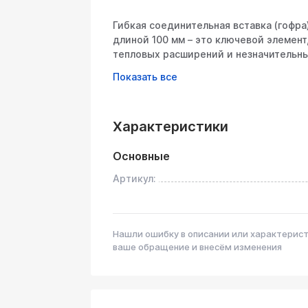
Гибкая соединительная вставка (гофр
длиной 100 мм – это ключевой элемен
тепловых расширений и незначительн
трубы (например, между выпускным к
глушителем). Она гарантирует гермети
элементы глушителя, предотвращая их
осуществляется путем врезки в разры
Характеристики
соединения.
Технические характеристики:
Основные
Артикул:
Геометрические размеры:
Внутренний диаметр: 75 мм
Наружный диаметр: Приблизительно 85
слоев).
Нашли ошибку в описании или характерис
Длина: 100 мм
ваше обращение и внесём изменения
Материал:
Основной материал: Высококачественн
Обеспечивает высокую коррозионную с
выхлопных газов, влаги и дорожных ре