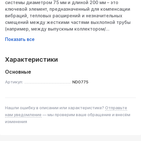
системы диаметром 75 мм и длиной 200 мм – это
ключевой элемент, предназначенный для компенсации
вибраций, тепловых расширений и незначительных
смещений между жесткими частями выхлопной трубы
(например, между выпускным коллектором/
катализатором и основным глушителем). Она гарантирует
герметичность системы, снижает нагрузку на крепления
и элементы глушителя, предотвращая их поломку и
появление дребезжания. Монтаж осуществляется путем
Характеристики
врезки в разрыв выхлопной трубы в месте, требующем
гибкого соединения.
Основные
Технические характеристики:
Артикул:
ND0775
Геометрические размеры:
Внутренний диаметр: 75 мм
Нашли ошибку в описании или характеристике?
Отправьте
Наружный диаметр: Приблизительно 85-90 мм (зависит
от конструкции плетения и слоев).
нам уведомление
— мы проверим ваше обращение и внесём
Длина: 200 мм
изменения
Материал:
Основной материал: Высококачественная нержавеющая