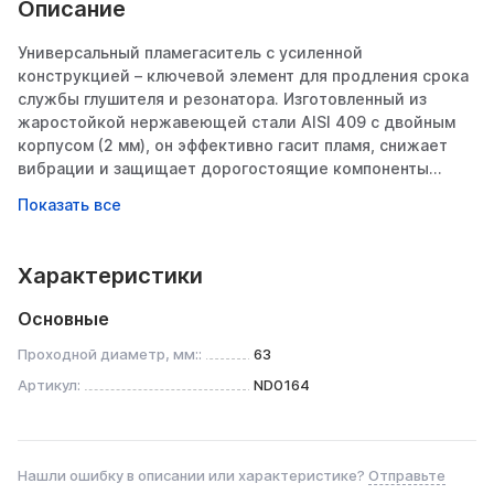
Описание
Универсальный пламегаситель с усиленной
конструкцией – ключевой элемент для продления срока
службы глушителя и резонатора. Изготовленный из
жаростойкой нержавеющей стали AISI 409 с двойным
корпусом (2 мм), он эффективно гасит пламя, снижает
вибрации и защищает дорогостоящие компоненты
выхлопа от прогорания. Идеален для замены штатных
«банок» или интеграции в тюнинговые системы.
________________________________________
Конструктивные особенности
Характеристики
1. Двойной корпус из AISI 409
• Толщина стенки 2 мм – исключает прогорание даже
Основные
при агрессивной эксплуатации.
• Сталь AISI 409:
Проходной диаметр, мм::
63
o Термостойкость до 900°C (кратковременно – до
Артикул:
ND0164
1100°C),
o Устойчивость к коррозии (содержит 11% хрома),
o Оптимальна для выхлопных газов и реагентов.
• Пространство между стенками: Дополнительная
Нашли ошибку в описании или характеристике?
Отправьте
термоизоляция и шумоподавление.