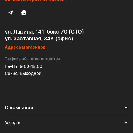
глушителю и резонатору. Решение для тех, кто ценит
надежность и не готов переплачивать за частый ремонт!
Идеально подходит:
• Замена сгнивших штатных пламегасителей и
вышедших из строя ктализаторов,
ул. Ларина, 141, бокс 70 (СТО)
• Тюнинг выхлопа (в паре с прямотоком),
ул. Заставная, 34К (офис)
• Коммерческий транспорт (такси, грузовики).
Адреса магазинов
________________________________________
#Пламегаситель #AISI409 #ВыхлопнаяСистема
График работы колл-центра:
#ТюнингАвто #ЗащитаГлушителя #Нержавейка
Пн-Пт: 9:00-18:00
#РемонтВыхлопа #УниверсальныйПламегаситель
Cб-Вс: Выходной
О компании
Услуги