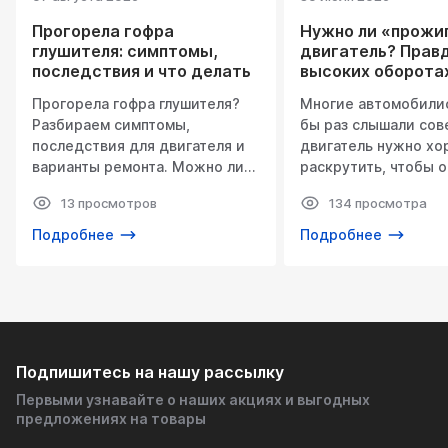
Прогорела гофра
Нужно ли «прожи
глушителя: симптомы,
двигатель? Прав
последствия и что делать
высоких оборотах
для мотора и вых
Прогорела гофра глушителя?
Многие автомобили
системы
Разбираем симптомы,
бы раз слышали сов
последствия для двигателя и
двигатель нужно х
варианты ремонта. Можно ли
раскрутить, чтобы о
ездить с неисправной гофрой и
продышался». Одни
13 просмотров
134 просмотра
как правильно её заменить —
это пережитком про
советы экспертов TOFRIS.
другие регулярно у
Подробнее
Подробнее
автомобилю так на
«прожиг», надеясь 
от нагара и улучшит
двигателя.
Где правда?
Подпишитесь на нашу рассылку
Как показывает пра
Первыми узнавайте о наших акциях и выгодных
предложениях на товары
истина находится п
Современный двига