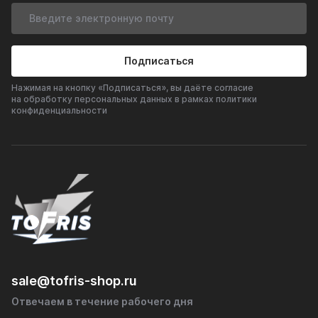
действительно не л
крайностей. Постоя
на минимальных обо
же нежелательна, к
Подписаться
регулярная эксплуат
красной зоне тахом
Нажимая на кнопку «Подписаться», вы даёте согласие
правильном подход
на обработку персональных данных в рамках политики
конфиденциальности
периодическая раб
двигателя на повыш
оборотах помогает
поддерживать в хо
состоянии не тольк
мотор, но и элемен
выпускной системы.
Разберёмся, когда т
поездка действите
полезна и как выпол
безопасно.
sale@tofris-shop.ru
Отвечаем в течение рабочего дня