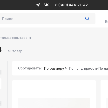
8 (800) 444-71-42
В
тализаторы Евро-4
4
41 товар
Сортировать:
По размеру
По популярности
По н